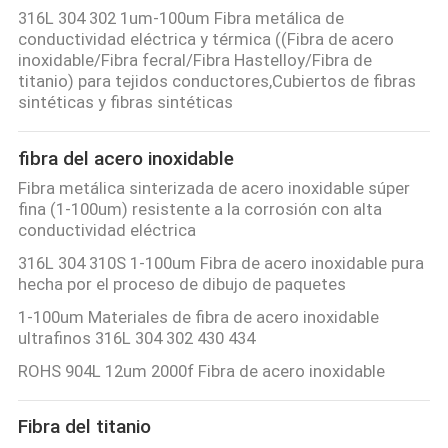
NOSOTROS
316L 304 302 1um-100um Fibra metálica de
conductividad eléctrica y térmica ((Fibra de acero
inoxidable/Fibra fecral/Fibra Hastelloy/Fibra de
VIAJE
titanio) para tejidos conductores,Cubiertos de fibras
sintéticas y fibras sintéticas
DE
LA
fibra del acero inoxidable
FÁBRICA
Fibra metálica sinterizada de acero inoxidable súper
fina (1-100um) resistente a la corrosión con alta
conductividad eléctrica
CONTROL
316L 304 310S 1-100um Fibra de acero inoxidable pura
DE
hecha por el proceso de dibujo de paquetes
CALIDAD
1-100um Materiales de fibra de acero inoxidable
ultrafinos 316L 304 302 430 434
ÉNTRENOS
ROHS 904L 12um 2000f Fibra de acero inoxidable
EN
Fibra del titanio
CONTACTO