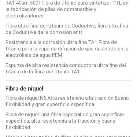
TA1 40um 500f Fibra de titanio para sintetizar PTL en
CON
la fabricación de pilas de combustible y
electrolizadores
Fibra ultra fina del titanio de Coductive, fibra ultrafina
BLOG
de Coductive de la corrosión anti
Resistencia a la corrosión ultra fina TA1 Fibra de
PIDA
titanio para la capa de difusión de gas de ánodo en la
electrólisis de agua PEM
UNA
Espuma de alta resistencia conductora ultra fina del
CITA
titanio de la fibra del titanio TA1
MAPA
Fibra de níquel
DEL
Fibra de níquel N6 Alta resistencia a la tracción Buena
flexibilidad y gran superficie específica
SITIO
Fibra de níquel: una fibra especial de gran superficie
específica, alta resistencia a la tracción y buena
flexibilidad
POLÍTICAS