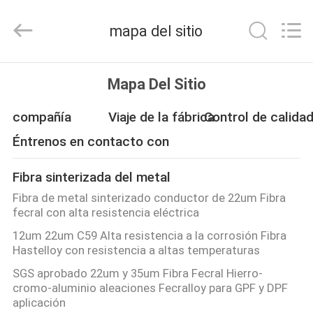
Hunan
Huitong
Advanced
mapa del sitio
Materials
Co.,
Ltd..
All
Rights
HOGAR
Reserved.
Mapa Del Sitio
PRODUCTOS
compañía
Viaje de la fábrica
Control de calida
Éntrenos en contacto con
VÍDEOS
Fibra sinterizada del metal
Fibra de metal sinterizado conductor de 22um Fibra
DEMOSTRACIÓN
fecral con alta resistencia eléctrica
DE
12um 22um C59 Alta resistencia a la corrosión Fibra
Hastelloy con resistencia a altas temperaturas
VR
SGS aprobado 22um y 35um Fibra Fecral Hierro-
cromo-aluminio aleaciones Fecralloy para GPF y DPF
SOBRE
aplicación