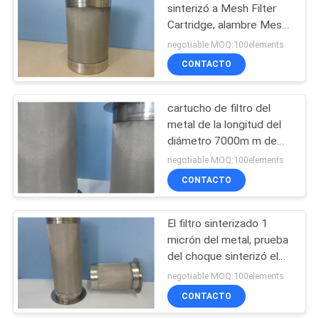
DE
sinterizó a Mesh Filter
Cartridge, alambre Mesh
PRIVACIDAD
54
Filter Element de Fecral
negotiable MOQ:100elements
fieltro sinterizado de
CONTACTO
la fibra del metal
cartucho de filtro del
metal de la longitud del
diámetro 7000m m de
130m m inoxidable
negotiable MOQ:100elements
CONTACTO
29
Fibra del titanio
El filtro sinterizado 1
micrón del metal, prueba
sentida
del choque sinterizó el
alambre tejido Mesh
negotiable MOQ:100elements
Filter
CONTACTO