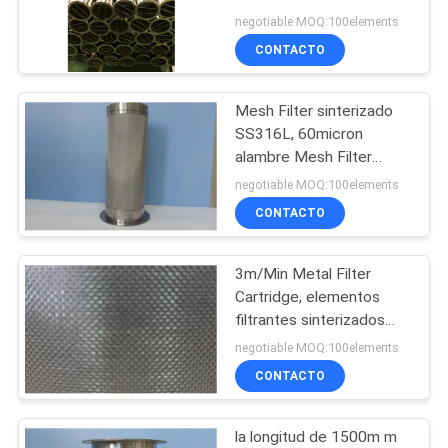
diámetro de 100m m
negotiable MOQ:100elements
CON
para la industria del vidrio
CONTACTO
2
BLOG
Mesh Filter sinterizado
Fibra de cobre
SS316L, 60micron
PIDA
alambre Mesh Filter
Element
UNA
negotiable MOQ:100elements
CONTACTO
CITA
3m/Min Metal Filter
23
MAPA
Cartridge, elementos
DEL
filtrantes sinterizados
fibra corta
resistentes al calor del
negotiable MOQ:100elements
SITIO
metal
CONTACTO
POLÍTICAS
la longitud de 1500m m