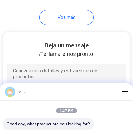
39
Vea más
Hilo de Filamento
Continuo
Deja un mensaje
¡Te llamaremos pronto!
37
Masterbatch
Bella
conductor
1:27 PM
Good day, what product are you looking for?