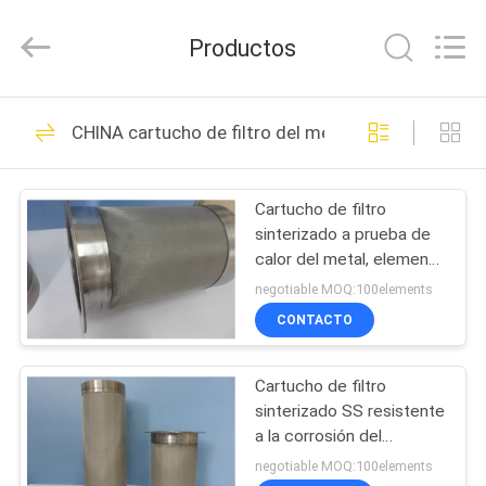
Hunan
Huitong
Advanced
Productos
Materials
Co.,
Ltd..
All
Rights
HOGAR
30
Reserved.
CHINA cartucho de filtro del metal
Fibra sinterizada del
PRODUCTOS
metal
Cartucho de filtro
sinterizado a prueba de
VÍDEOS
calor del metal, elemento
filtrante del metal 6um
negotiable MOQ:100elements
DEMOSTRACIÓN
CONTACTO
22
DE
fibra del acero
Cartucho de filtro
VR
sinterizado SS resistente
inoxidable
a la corrosión del
SOBRE
diámetro de 60m m para
negotiable MOQ:100elements