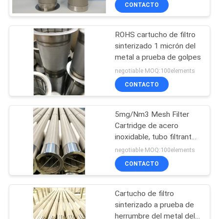
la protección del medio
NOSOTROS
CONTACTO
ambiente
ROHS cartucho de filtro
VIAJE
11
sinterizado 1 micrón del
DE
metal a prueba de golpes
Fibra del titanio
LA
negotiable MOQ:100elements
FÁBRICA
CONTACTO
5mg/Nm3 Mesh Filter
CONTROL
Cartridge de acero
DE
inoxidable, tubo filtrante
4
del metal de D200mm
CALIDAD
negotiable MOQ:100elements
CONTACTO
Fibra de níquel
ÉNTRENOS
Cartucho de filtro
EN
sinterizado a prueba de
CONTACTO
herrumbre del metal del