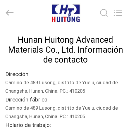
Hunan
Huitong
Advanced
Materials
Co.,
Ltd..
All
Rights
HOGAR
Reserved.
Hunan Huitong Advanced
PRODUCTOS
Materials Co., Ltd. Información
de contacto
VÍDEOS
Dirección:
Camino de 489 Lusong, distrito de Yuelu, ciudad de
DEMOSTRACIÓN
Changsha, Hunan, China. PC.: 410205
DE
Dirección fábrica:
VR
Camino de 489 Lusong, distrito de Yuelu, ciudad de
Changsha, Hunan, China. PC.: 410205
SOBRE
Holario de trabajo: