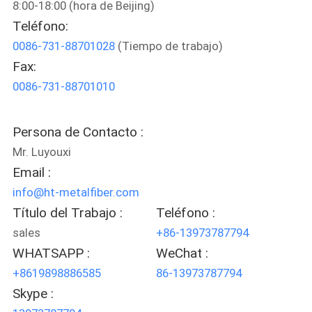
8:00-18:00 (hora de Beijing)
NOSOTROS
Teléfono:
0086-731-88701028
(Tiempo de trabajo)
VIAJE
Fax:
DE
0086-731-88701010
LA
FÁBRICA
Persona de Contacto :
Mr. Luyouxi
CONTROL
Email :
DE
info@ht-metalfiber.com
Título del Trabajo :
Teléfono :
CALIDAD
sales
+86-13973787794
WHATSAPP :
WeChat :
ÉNTRENOS
+8619898886585
86-13973787794
EN
Skype :
CONTACTO