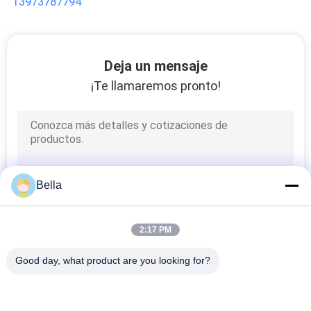
13973787794
CON
BLOG
Deja un mensaje
¡Te llamaremos pronto!
PIDA
UNA
CITA
Bella
MAPA
DEL
2:17 PM
SITIO
Good day, what product are you looking for?
Categorías Populares
Todos
POLÍTICAS