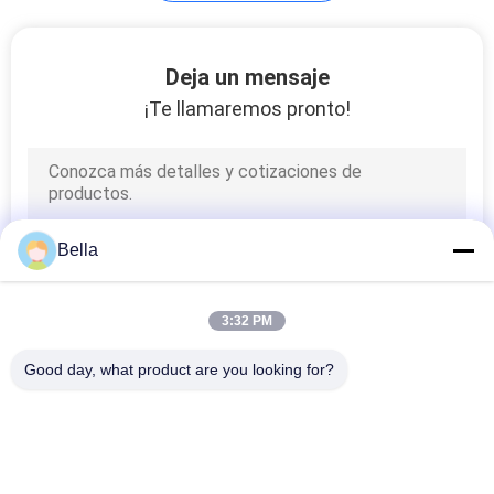
cartucho de filtro
Deja un mensaje
del metal
¡Te llamaremos pronto!
2
Bella
Fibra y fieltro de
Hastelloy
3:32 PM
Good day, what product are you looking for?
Categorías Populares
Todos
Fibra Sinterizada 
Fibra Del Acero 