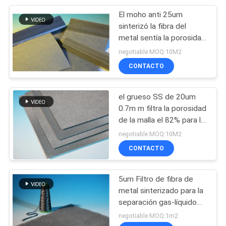
El moho anti 25um
39
sinterizó la fibra del
Hilo de Filamento
metal sentía la porosidad
del 79% para el
negotiable MOQ:10M2
Continuo
precipitador del polvo
CONTACTO
el grueso SS de 20um
0.7m m filtra la porosidad
de la malla el 82% para la
37
industria de la fibra
negotiable MOQ:10M2
Masterbatch
química
CONTACTO
conductor
5um Filtro de fibra de
metal sinterizado para la
separación gas-líquido
Tamaño flexible
negotiable MOQ:1m2
Diámetro de fibra