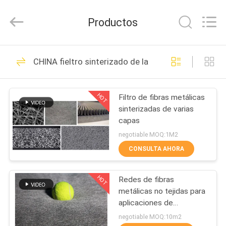
Hunan
Huitong
Advanced
Productos
Materials
Co.,
Ltd..
All
Rights
HOGAR
30
Reserved.
CHINA fieltro sinterizado de la fibra del metal
Fibra sinterizada del
PRODUCTOS
metal
HOT
Filtro de fibras metálicas
sinterizadas de varias
VÍDEOS
capas
negotiable MOQ:1M2
DEMOSTRACIÓN
CONSULTA AHORA
22
DE
fibra del acero
HOT
Redes de fibras
VR
metálicas no tejidas para
inoxidable
aplicaciones de
SOBRE
DPF/GPF
negotiable MOQ:10m2