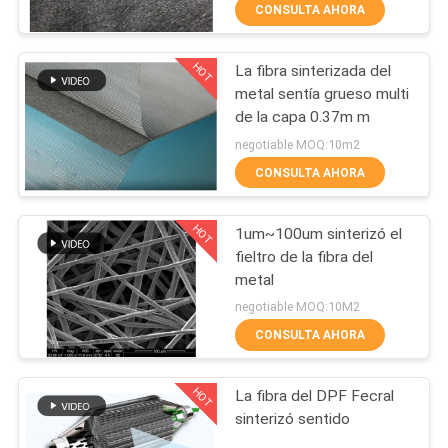
NOSOTROS
CONSULTA AHORA
HOT
La fibra sinterizada del
VIAJE
11
metal sentía grueso multi
DE
de la capa 0.37m m
Fibra del titanio
LA
negotiable MOQ:10m2
FÁBRICA
CONSULTA AHORA
HOT
1um~100um sinterizó el
CONTROL
fieltro de la fibra del
DE
metal
4
CALIDAD
negotiable MOQ:10M2
CONSULTA AHORA
Fibra de níquel
ÉNTRENOS
HOT
La fibra del DPF Fecral
EN
sinterizó sentido
CONTACTO