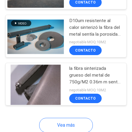
CONTACTO
48
uniforme Acero
inoxidable y Hastelloy
Hilado conductor
disponibles
D10um resistente al
calor sinterizó la fibra del
metal sentía la porosidad
del 78% para el filtro
negotiable MOQ:10M2
químico
CONTACTO
12
la fibra sinterizada
grueso del metal de
hornilla de la fibra
750g/M2 0.36m m sentía
la porosidad del 74%
del metal
negotiable MOQ:10M2
CONTACTO
Vea más
30