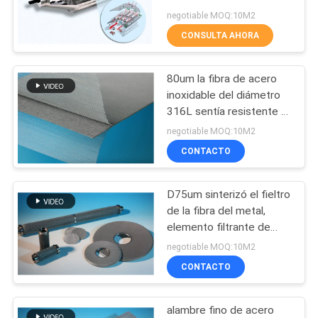
negotiable MOQ:10M2
CON
CONSULTA AHORA
2
BLOG
80um la fibra de acero
Fibra de cobre
inoxidable del diámetro
PIDA
316L sentía resistente a
la corrosión
UNA
negotiable MOQ:10M2
CONTACTO
CITA
D75um sinterizó el fieltro
23
MAPA
de la fibra del metal,
DEL
elemento filtrante de
fibra corta
acero inoxidable del
negotiable MOQ:10M2
SITIO
grueso de 1m m
CONTACTO
POLÍTICAS
alambre fino de acero