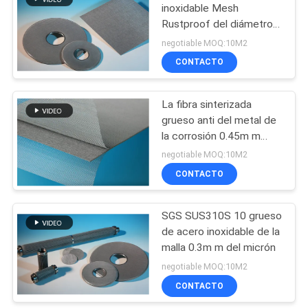
DE
inoxidable Mesh
Rustproof del diámetro
PRIVACIDAD
54
del grueso 60um de
negotiable MOQ:10M2
0.57m m
fieltro sinterizado de
CONTACTO
la fibra del metal
La fibra sinterizada
grueso anti del metal de
la corrosión 0.45m m
sentía la porosidad del
negotiable MOQ:10M2
60%
CONTACTO
29
Fibra del titanio
SGS SUS310S 10 grueso
de acero inoxidable de la
sentida
malla 0.3m m del micrón
negotiable MOQ:10M2
CONTACTO