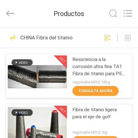
Hunan
Huitong
Advanced
Productos
Materials
Co.,
Ltd..
All
Rights
HOGAR
30
Reserved.
CHINA Fibra del titanio
Fibra sinterizada del
PRODUCTOS
metal
HOT
Resistencia a la
corrosión ultra fina TA1
VÍDEOS
Fibra de titanio para PEM
Capa de difusión de gas
negotiable MOQ:10Kg
de ánodo de electrólisis
DEMOSTRACIÓN
CONSULTA AHORA
de agua
22
DE
fibra del acero
HOT
Fibra de titanio ligera
VR
para el eje de golf
inoxidable
SOBRE
negotiable MOQ:1kg