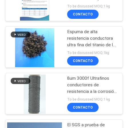
capa de difusión de gas
To be discussed MOQ:1 kg
CON
de ánodo en la
CONTACTO
electrólisis de agua PEM
2
BLOG
Espuma de alta
Fibra de cobre
resistencia conductora
PIDA
ultra fina del titanio de la
fibra del titanio TA1
UNA
To be discussed MOQ:1kg
CONTACTO
CITA
8um 3000f Ultrafinos
23
MAPA
conductores de
DEL
resistencia a la corrosión
fibra corta
TA1 Fibra de titanio
To be discussed MOQ:1 kg
SITIO
CONTACTO
POLÍTICAS
El SGS a prueba de