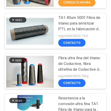
NOSOTROS
CONSULTA AHORA
TA1 40um 500f Fibra de
VIAJE
11
titanio para sintetizar
DE
PTL en la fabricación de
Fibra del titanio
LA
pilas de combustible y
negotiable MOQ:1 KG
electrolizadores
FÁBRICA
CONTACTO
Fibra ultra fina del titanio
CONTROL
de Coductive, fibra
DE
ultrafina de Coductive de
4
la corrosión anti
CALIDAD
negotiable MOQ:10Kg
CONTACTO
Fibra de níquel
ÉNTRENOS
Resistencia a la
EN
corrosión ultra fina TA1
CONTACTO
Fibra de titanio para la