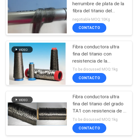
DE
herrumbre de plata de la
fibra del titanio del
PRIVACIDAD
54
diámetro 2um aprobó
negotiable MOQ:10Kg
fieltro sinterizado de
CONTACTO
la fibra del metal
Fibra conductora ultra
fina del titanio con
resistencia de la
temperatura del cielo y
To be discussed MOQ:1kg
tierra
CONTACTO
29
Fibra del titanio
Fibra conductora ultra
fina del titanio del grado
sentida
TA1 con resistencia de la
temperatura del cielo y
To be discussed MOQ:1kg
tierra
CONTACTO