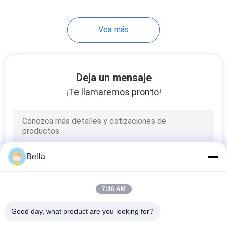
39
Vea más
Hilo de Filamento
Continuo
Deja un mensaje
¡Te llamaremos pronto!
37
Masterbatch
Bella
conductor
7:46 AM
Good day, what product are you looking for?