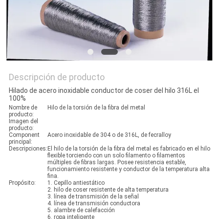
CON
PIDA
UNA
CITA
Descripción de producto
Hilado de acero inoxidable conductor de coser del hilo 316L el
100%
MAPA
Nombre de
Hilo de la torsión de la fibra del metal
producto:
Imagen del
DEL
producto:
Component
Acero inoxidable de 304 o de 316L, de fecralloy
SITIO
principal:
Descripciones:
El hilo de la torsión de la fibra del metal es fabricado en el hilo
flexible torciendo con un solo filamento o filamentos
múltiples de fibras largas. Posee resistencia estable,
funcionamiento resistente y conductor de la temperatura alta
POLÍTICAS
fina.
Propósito:
1. Cepillo antiestático
DE
2. hilo de coser resistente de alta temperatura
3. línea de transmisión de la señal
4. línea de transmisión conductora
PRIVACIDAD
5. alambre de calefacción
6. ropa inteligente