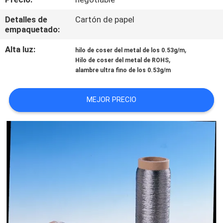
NOSOTROS
Detalles de
Cartón de papel
empaquetado:
VIAJE
Alta luz:
,
hilo de coser del metal de los 0.53g/m
DE
,
Hilo de coser del metal de ROHS
LA
alambre ultra fino de los 0.53g/m
FÁBRICA
MEJOR PRECIO
CONTROL
DE
CALIDAD
ÉNTRENOS
EN
CONTACTO