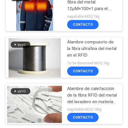
fibra del metal
12μM×100×1 para el
cojín de calefacción
negotiable MOQ:1kg
CONTACTO
Alambre compuesto de
la fibra ultrafina del metal
en el RFID
To be discussed MOQ:1kg
CONTACTO
Alambre de calefacción
de la fibra RFID del metal
del lavadero en materia
textil electrónica
negotiable MOQ:10kg
CONTACTO