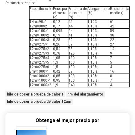
Parámetro técnico:
Especificación
Peso por
Fractura de
Alargamiento
Resistencia
el metro
la carga
(%)
media ()
(g)
(N)
14m×90×1
0,12
25
1,10%
61
12m×90×2
0,17
44
1,10%
42
12m×100×1
0,095
24
1,10%
59
12m×100×2
0,19
41
1,10%
38
12m×100×3
0,28
69
1,10%
22
12m×275×1
0,26
59
1,10%
27
12m×275×2
0,54
75
1,10%
14
12m×275×3
0,78
125
1,10%
9
12m×275×4
1,05
130
1,10%
7
12m×275×5
1,3
160
1,10%
5
12m×275×6
1,5
180
1,10%
4
8m×1000×1
0,42
69
1,10%
16
8m×1000×2
0,85
108
1,10%
8
12m×1000×1
0,95
100
1,10%
7
12m×1000×2
1,9
340
1,10%
4
hilo de coser a prueba de calor 1
1% del alargamiento
hilo de coser a prueba de calor 12um
Obtenga el mejor precio por