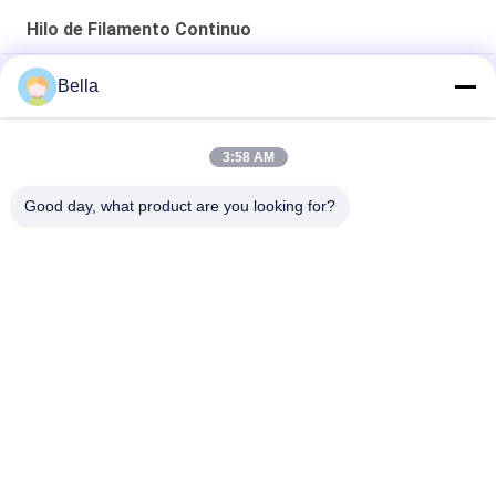
Hilo de Filamento Continuo
eléctricamente hilado hecho girar conductor 12um
Bella
hilo de coser a prueba de calor de acero inoxidable 316L,
resistencia y de alta resistencia des alta temperatura
3:58 AM
Alambre ultra fino conductor
Good day, what product are you looking for?
Categorías Populares
Todos
Fibra Sinterizada 
Fibra Del Acero 
Del Metal
Inoxidable
Fibra Del Titanio
Fibra De Níquel
Fibra De Cobre
Fibra Corta