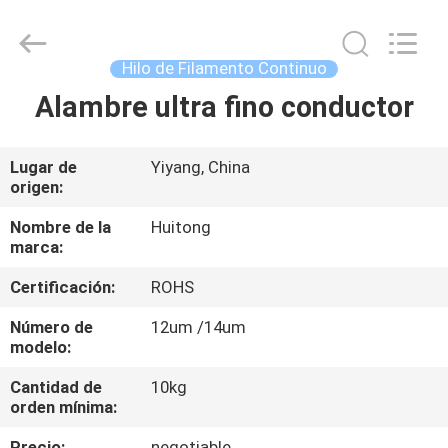
Hunan
Huitong
Advanced
Materials
Co.,
Hilo de Filamento Continuo
Ltd..
All
Rights
Alambre ultra fino conductor
HOGAR
Reserved.
PRODUCTOS
Lugar de
Yiyang, China
origen:
VÍDEOS
Nombre de la
Huitong
marca:
Certificación:
ROHS
DEMOSTRACIÓN
DE
Número de
12um /14um
modelo:
VR
Cantidad de
10kg
orden mínima:
SOBRE
Precio:
negotiable