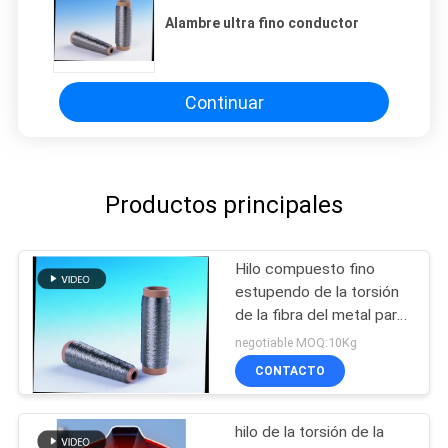
Alambre ultra fino conductor
Continuar
Productos principales
Hilo compuesto fino
estupendo de la torsión
de la fibra del metal para
el cojín de calefacción
negotiable MOQ:10Kg
CONTACTO
hilo de la torsión de la