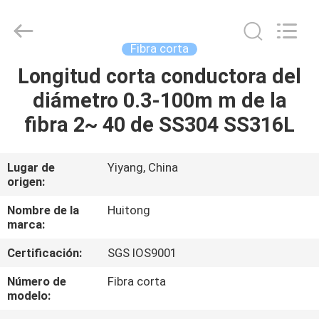
Hunan
Huitong
Advanced
Materials
Co.,
Fibra corta
Ltd..
All
Rights
Longitud corta conductora del
HOGAR
Reserved.
diámetro 0.3-100m m de la
PRODUCTOS
fibra 2~ 40 de SS304 SS316L
VÍDEOS
Lugar de
Yiyang, China
origen:
DEMOSTRACIÓN
Nombre de la
Huitong
marca:
DE
Certificación:
SGS IOS9001
VR
Número de
Fibra corta
modelo:
SOBRE