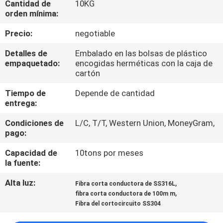
Cantidad de
10KG
NOSOTROS
orden mínima:
Precio:
negotiable
VIAJE
DE
Detalles de
Embalado en las bolsas de plástico
empaquetado:
encogidas herméticas con la caja de
LA
cartón
FÁBRICA
Tiempo de
Depende de cantidad
entrega:
CONTROL
Condiciones de
L/C, T/T, Western Union, MoneyGram,
pago:
DE
CALIDAD
Capacidad de
10tons por meses
la fuente:
Alta luz:
,
ÉNTRENOS
Fibra corta conductora de SS316L
,
fibra corta conductora de 100m m
EN
Fibra del cortocircuito SS304
CONTACTO