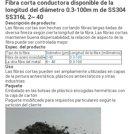
Fibra corta conductora disponible de la
longitud del diámetro 0.3-100m m de SS304
SS316L 2~ 40
Descripción de producto:
Las fibras cortas son hechas cortando fibras largas liadas de
diversa fineza según cierta longitud de la fibra. Las fibras cortas
mantienen buena dispersabilidad; la relación de aspecto de la
fibra puede ser controlada mejor.
Espec. del producto
Tipo de la fibra
Diámetro (μm)
Longitud de la fibra (milímetros)
Fibra de acero inoxidable
2-40
0.3-100
La otra fibra del metal
8~ 40
0.3-100
Uso
Las fibras cortas pueden ser ampliamente utilizadas en capas
de la pintura antiestática, plásticos antiestáticos y otras
industrias.
Paquete
Embalado en las bolsas de plástico encogidas herméticas con
la caja de cartón
Paquete modificado para requisitos particulares según la
petición del cliente