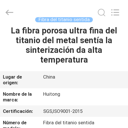
Hunan
Huitong
Advanced
Materials
Co.,
Fibra del titanio sentida
Ltd..
All
Rights
La fibra porosa ultra fina del
HOGAR
Reserved.
titanio del metal sentía la
PRODUCTOS
sinterización da alta
temperatura
VÍDEOS
Lugar de
China
origen:
DEMOSTRACIÓN
DE
Nombre de la
Huitong
marca:
VR
Certificación:
SGS,ISO9001-2015
SOBRE
Número de
Fibra del titanio sentida