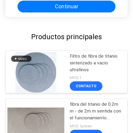
Continuar
Productos principales
Filtro de fibra de titanio
sinterizado a vacío
ultrafinos
MOQ:1
CONTACTO
fibra del titanio de 0.2m
m - de 2m m sentida con
el funcionamiento
dinámico flúido
MOQ:1pieces