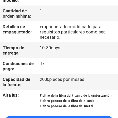
modelo:
NOSOTROS
Cantidad de
1
orden mínima:
VIAJE
Detalles de
empaquetado modificado para
DE
empaquetado:
requisitos particulares como sea
LA
necesario.
FÁBRICA
Tiempo de
10-30days
entrega:
CONTROL
Condiciones de
T/T
pago:
DE
Capacidad de
2000pieces por meses
CALIDAD
la fuente:
Alta luz:
,
Fieltro de la fibra del titanio de la sinterización
ÉNTRENOS
,
Fieltro poroso de la fibra del titanio
EN
Fieltro poroso de la fibra del metal
CONTACTO