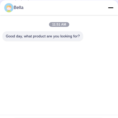
resistente a la corrosión
Bella
Filtro poroso de fibra de titanio ultrafina PTL/GDL Materiales
en energía de hidrógeno PEM-WE Electrolisis de agua pura
11:51 AM
Fabricante de fieltro de fibras metálicas porosas ultrafinas de
alta eficiencia Solicitud para PEM ((GDL/PTL)
Good day, what product are you looking for?
Categorías Populares
Todos
Fibra Sinterizada 
Fibra Del Acero 
Del Metal
Inoxidable
Fibra Del Titanio
Fibra De Níquel
Fibra De Cobre
Fibra Corta
Fieltro Sinterizado 
Fibra Del Titanio 
De La Fibra Del Metal
Sentida