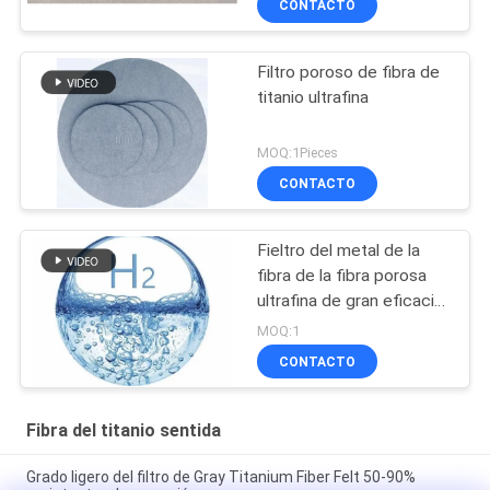
CONTACTO
Filtro poroso de fibra de
titanio ultrafina
MOQ:1Pieces
CONTACTO
Fieltro del metal de la
fibra de la fibra porosa
ultrafina de gran eficacia
del fieltro y del titanio
MOQ:1
CONTACTO
Fibra del titanio sentida
Grado ligero del filtro de Gray Titanium Fiber Felt 50-90%