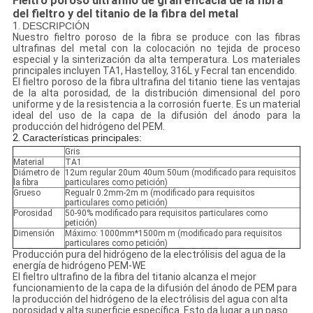
Fieltro poroso ultrafino de gran eficacia de la fibra
del fieltro y del titanio de la fibra del metal
1.
DESCRIPCIÓN
Nuestro fieltro poroso de la fibra se produce con las fibras
ultrafinas del metal con la colocación no tejida de proceso
especial y la sinterización da alta temperatura. Los materiales
principales incluyen TA1, Hastelloy, 316L y Fecral tan encendido.
El fieltro poroso de la fibra ultrafina del titanio tiene las ventajas
de la alta porosidad, de la distribución dimensional del poro
uniforme y de la resistencia a la corrosión fuerte. Es un material
ideal del uso de la capa de la difusión del ánodo para la
producción del hidrógeno del PEM.
2.
Características principales:
Gris
Material
TA1
Diámetro de
12um regular 20um 40um 50um (modificado para requisitos
la fibra
particulares como petición)
Grueso
Regualr 0.2mm-2m m (modificado para requisitos
particulares como petición)
Porosidad
50-90% modificado para requisitos particulares como
petición)
Dimensión
Máximo: 1000mm*1500m m (modificado para requisitos
particulares como petición)
Producción pura del hidrógeno de la electrólisis del agua de la
energía de hidrógeno PEM-WE
El fieltro ultrafino de la fibra del titanio alcanza el mejor
funcionamiento de la capa de la difusión del ánodo de PEM para
la producción del hidrógeno de la electrólisis del agua con alta
porosidad y alta superficie específica. Esto da lugar a un paso