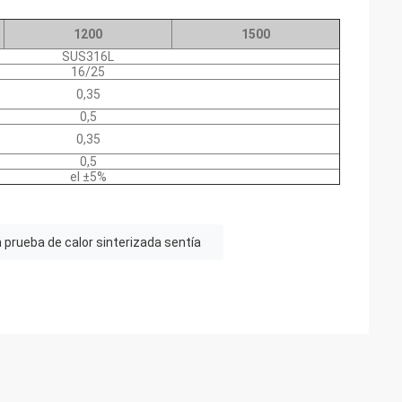
1200
1500
SUS316L
16/25
0,35
0,5
0,35
0,5
el ±5%
a prueba de calor sinterizada sentía