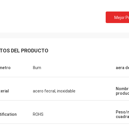
Mejor P
TOS DEL PRODUCTO
metro
8um
aera de
Nombr
erial
acero fecral, inoxidable
produ
Peso/
tification
ROHS
cuadra