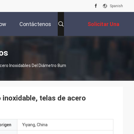
Spanish
how
Contáctenos
Solicitar Una
Cotización
tos
Acero Inoxidables Del Diámetro 8um
inoxidable, telas de acero
origen
Yiyang, China