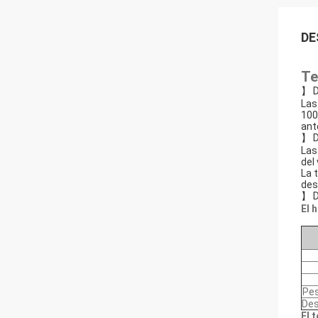
DE
Te
】 D
Las
100
ant
】 D
Las
del 
La t
des
】 D
El 
Pe
Des
El t