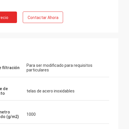
recio
Contactar Ahora
Para ser modificado para requisitos
 filtración
particulares
e de
telas de acero inoxidables
cto
metro
1000
do (g/m2)