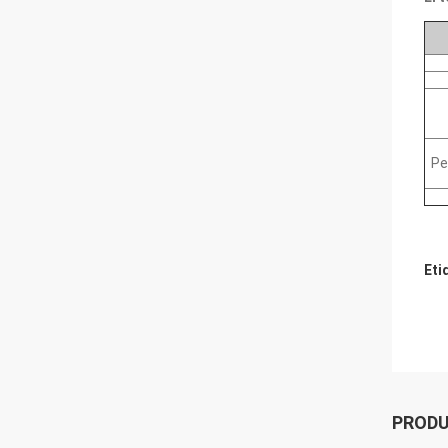
Pe
Eti
PROD