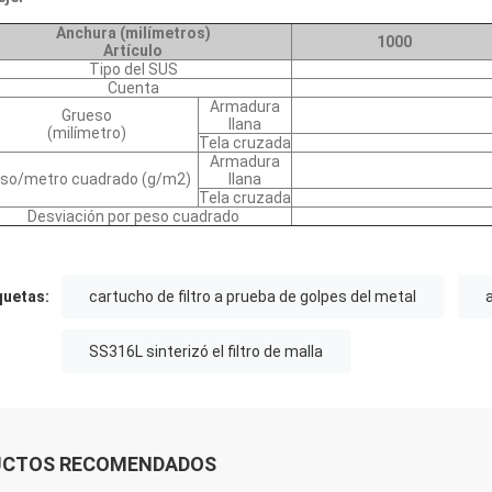
Anchura (milímetros)
1000
Artículo
Tipo del SUS
Cuenta
Armadura
Grueso
llana
(milímetro)
Tela cruzada
Armadura
so/metro cuadrado (g/m2)
llana
Tela cruzada
Desviación por peso cuadrado
quetas:
cartucho de filtro a prueba de golpes del metal
SS316L sinterizó el filtro de malla
UCTOS RECOMENDADOS