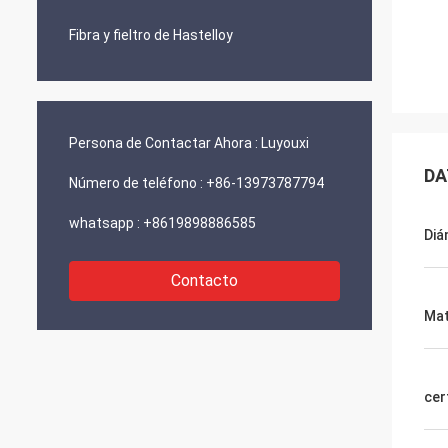
Fibra y fieltro de Hastelloy
Persona de Contactar Ahora :
Luyouxi
DA
Número de teléfono :
+86-13973787794
whatsapp :
+8619898886585
Diá
Contacto
Mat
cer