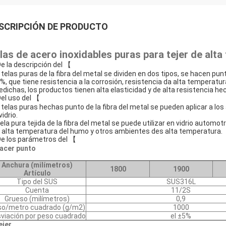
SCRIPCIÓN DE PRODUCTO
las de acero inoxidables puras para tejer de alt
e la descripción del 【
 telas puras de la fibra del metal se dividen en dos tipos, se hacen punt
%, que tiene resistencia a la corrosión, resistencia da alta temperat
edichas, los productos tienen alta elasticidad y de alta resistencia h
el uso del 【
 telas puras hechas punto de la fibra del metal se pueden aplicar a lo
vidrio.
ela pura tejida de la fibra del metal se puede utilizar en vidrio automotri
 alta temperatura del humo y otros ambientes des alta temperatura.
e los parámetros del 【
hacer punto
Anchura (milímetros)
1800
1900
Artículo
Tipo del SUS
SUS316L
Cuenta
11/2S
Grueso (milímetros)
0,9
so/metro cuadrado (g/m2)
1000
viación por peso cuadrado
el ±5%
ejer