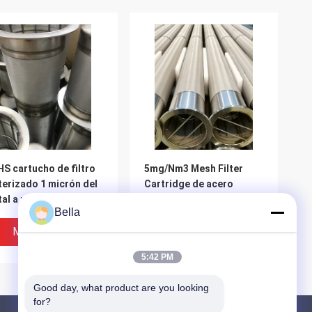
S cartucho de filtro
5mg/Nm3 Mesh Filter
terizado 1 micrón del
Cartridge de acero
al a prueba de golpes
inoxidable, tubo filtrante
Bella
del metal de D200mm
Mejor Precio
Mejor Precio
5:42 PM
Good day, what product are you looking 
for?