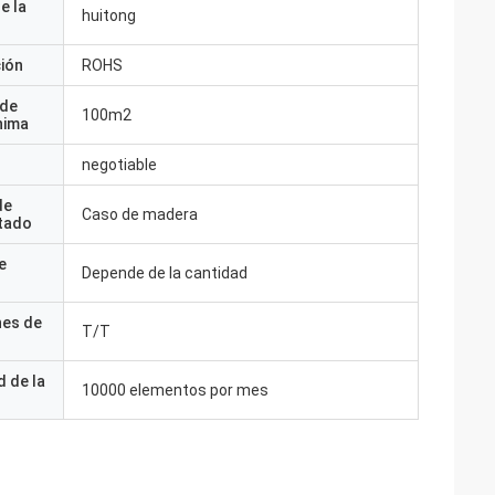
e la
huitong
ción
ROHS
 de
100m2
nima
negotiable
de
Caso de madera
tado
e
Depende de la cantidad
nes de
T/T
 de la
10000 elementos por mes