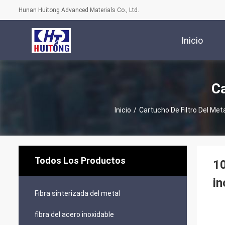
Hunan Huitong Advanced Materials Co., Ltd.
Inicio
Ca
Inicio
/
Cartucho De Filtro Del Met
Todos Los Productos
10
in
Fibra sinterizada del metal
fibra del acero inoxidable