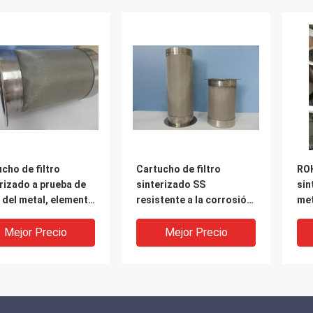
cho de filtro
Cartucho de filtro
ROH
rizado a prueba de
sinterizado SS
sin
 del metal, elemento
resistente a la corrosión
met
ante del metal 6um
del diámetro de 60m m
para la protección del
Mejor Precio
Mejor Precio
medio ambiente