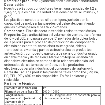
Nombre de producto:
Aglomeraciones plásticas conductoras
Descripción:
Nuestros plásticos conductores tienen una densidad de 1,2 a
1,4 g/cc, que es casi una mitad de la densidad del aluminio (2,7
g/cc).
Los plásticos conductores ofrecen ligero, juntado con la
capacidad de moldear las paredes del deluente, permitiendo
que las piezas pesen el hasta 75% menos.
Componente:
Fibra de acero inoxidable, resina termoplástica
Propósito:
Caja antiestática del volumen de ventas, plataforma
de IC y del LCD, encapsulación de IC, portador de la oblea, bolso
de la película para el proceso de producción del componente
electrónico exacto tal como circuito integrado, oblea y
transductor; vivienda y partes estructurales de productos
antiexplosión; compuesto que protege semi-conductor usado
en cable medio y de tensión; EMI que protege la vivienda del
dispositivo eléctrico en campos de la telecomunicación, del
ordenador, del sistema automático, de los productos
electrónicos para la industria, del consumo y del automóvil.
Gama de uso:
Los productos plásticos tales como PVC, PP, PA,
PC, TPU, PE y ABS están disponibles. Es fácil colorear y
reciclable.
Parámetro técnico:
Diámetro de
la
fibra (m)
12
Filamentos de
la
fibra (f)
5000~10000
Longitud de
la
1~10 (su longitud debe ser constante para la
aglomeración (milímetros)
misma especificación)
Diámetro de
la
2