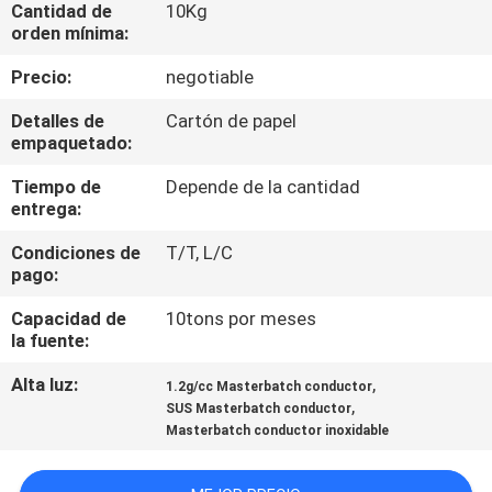
NOSOTROS
Cantidad de
10Kg
orden mínima:
Precio:
negotiable
VIAJE
DE
Detalles de
Cartón de papel
empaquetado:
LA
Tiempo de
Depende de la cantidad
FÁBRICA
entrega:
Condiciones de
T/T, L/C
CONTROL
pago:
DE
Capacidad de
10tons por meses
CALIDAD
la fuente:
Alta luz:
,
1.2g/cc Masterbatch conductor
,
ÉNTRENOS
SUS Masterbatch conductor
Masterbatch conductor inoxidable
EN
CONTACTO