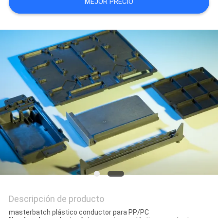
MEJOR PRECIO
CON
PIDA
UNA
CITA
MAPA
DEL
SITIO
POLÍTICAS
DE
Descripción de producto
PRIVACIDAD
masterbatch plástico conductor para PP/PC