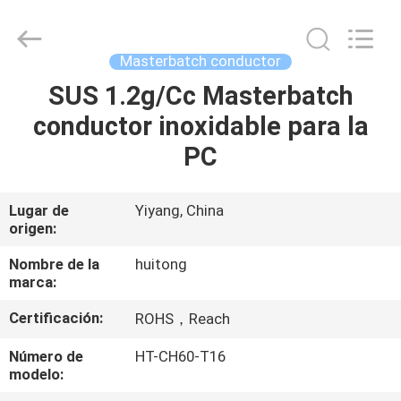
Hunan
Huitong
Advanced
Materials
Co.,
Masterbatch conductor
Ltd..
All
Rights
SUS 1.2g/Cc Masterbatch
HOGAR
Reserved.
conductor inoxidable para la
PRODUCTOS
PC
VÍDEOS
Lugar de
Yiyang, China
origen:
DEMOSTRACIÓN
Nombre de la
huitong
marca:
DE
Certificación:
ROHS，Reach
VR
Número de
HT-CH60-T16
modelo:
SOBRE