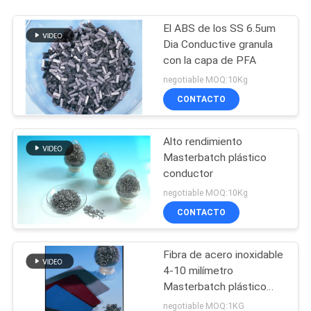
El ABS de los SS 6.5um
Dia Conductive granula
con la capa de PFA
negotiable MOQ:10Kg
CONTACTO
Alto rendimiento
Masterbatch plástico
conductor
negotiable MOQ:10Kg
CONTACTO
Fibra de acero inoxidable
4-10 milímetro
Masterbatch plástico
conductor
negotiable MOQ:1KG