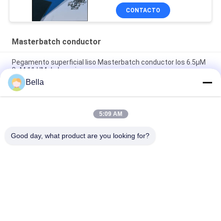
CONTACTO
Masterbatch conductor
Pegamento superficial liso Masterbatch conductor los 6.5µM
8uM 11 UM de la resina
Bella
Masterbatch conductor de acero inoxidable, aglomeraciones
plásticas conductoras de la longitud de 2.5m m
5:09 AM
Carbono Masterbatch conductor negro del diámetro de ROHS
2m m para EMI Injection
Good day, what product are you looking for?
Categorías Populares
Todos
Fibra Sinterizada 
Fibra Del Acero 
Del Metal
Inoxidable
Fibra Del Titanio
Fibra De Níquel