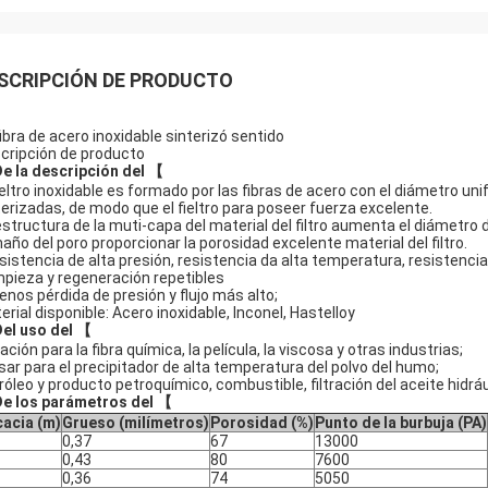
SCRIPCIÓN DE PRODUCTO
fibra de acero inoxidable sinterizó sentido
cripción de producto
e la descripción del 【
fieltro inoxidable es formado por las fibras de acero con el diámetro u
terizadas, de modo que el fieltro para poseer fuerza excelente.
estructura de la muti-capa del material del filtro aumenta el diámetro d
año del poro proporcionar la porosidad excelente material del filtro.
esistencia de alta presión, resistencia da alta temperatura, resistencia 
impieza y regeneración repetibles
enos pérdida de presión y flujo más alto;
erial disponible: Acero inoxidable, Inconel, Hastelloy
el uso del 【
ración para la fibra química, la película, la viscosa y otras industrias;
usar para el precipitador de alta temperatura del polvo del humo;
róleo y producto petroquímico, combustible, filtración del aceite hidráu
e los parámetros del 【
cacia (m)
Grueso (milímetros)
Porosidad (%)
Punto de la burbuja (PA)
0,37
67
13000
0,43
80
7600
0,36
74
5050