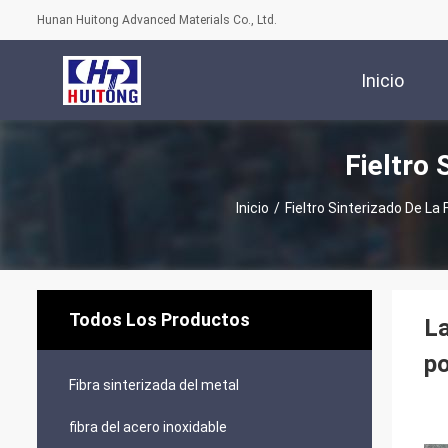
Hunan Huitong Advanced Materials Co., Ltd.
Inicio
Fieltro 
Inicio
/
Fieltro Sinterizado De La 
Todos Los Productos
La
po
Fibra sinterizada del metal
fibra del acero inoxidable