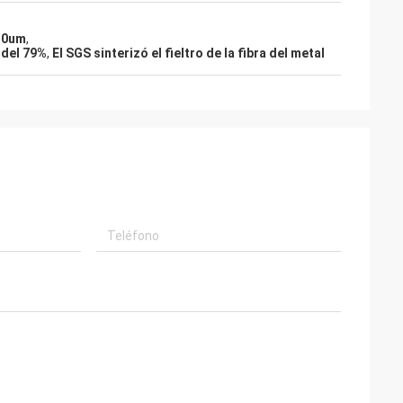
 30um
,
 del 79%
,
El SGS sinterizó el fieltro de la fibra del metal