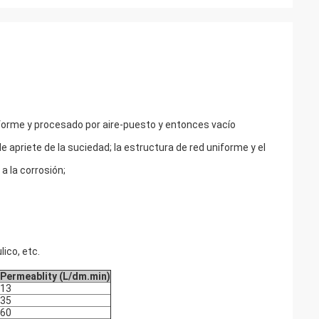
niforme y procesado por aire-puesto y entonces vacío
e apriete de la suciedad; la estructura de red uniforme y el
a la corrosión;
lico, etc.
Permeablity (L/dm.min)
13
35
60