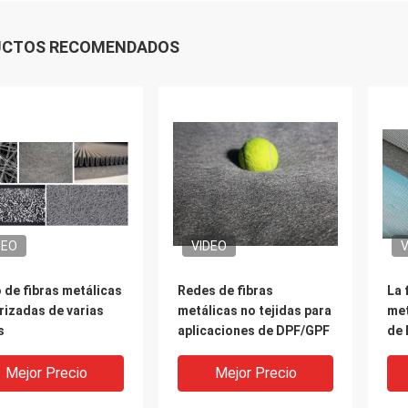
UCTOS RECOMENDADOS
DEO
VIDEO
V
o de fibras metálicas
Redes de fibras
La 
rizadas de varias
metálicas no tejidas para
met
s
aplicaciones de DPF/GPF
de 
Mejor Precio
Mejor Precio