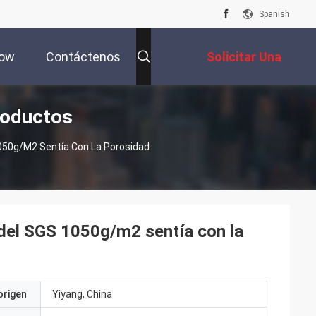
Spanish
how
Contáctenos
Solicitar Una
Productos
Cotización
 1050g/m2 Sentía Con La Porosidad
0 del SGS 1050g/m2 sentía con la
origen
Yiyang, China