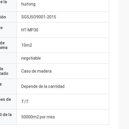
e la
huitong
ción
SGS,ISO9001-2015
de
HT-MP30
 de
10m2
nima
negotiable
de
Caso de madera
tado
e
Depende de la cantidad
nes de
T/T
 de la
50000m2 por mes