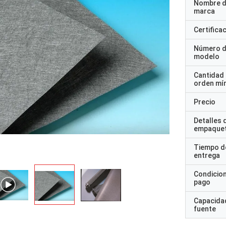
Nombre d
marca
Certifica
Número 
modelo
Cantidad
orden mí
Precio
Detalles 
empaque
Tiempo d
entrega
Condicio
pago
Capacidad
fuente