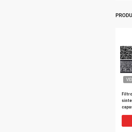
PROD
VI
Filtr
sinte
capa