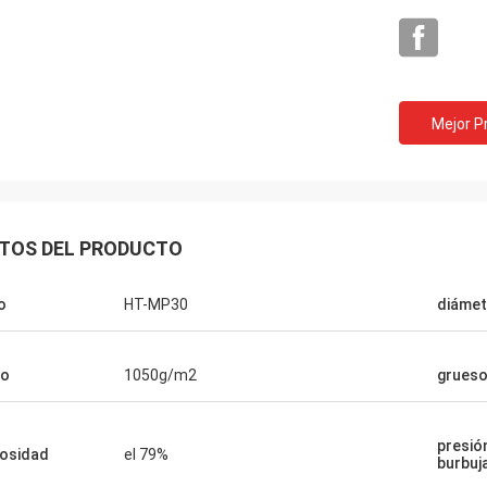
Mejor P
TOS DEL PRODUCTO
o
HT-MP30
diámet
so
1050g/m2
grues
presión
osidad
el 79%
burbuj