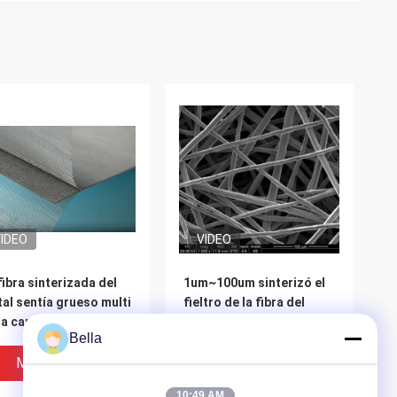
IDEO
VIDEO
fibra sinterizada del
1um~100um sinterizó el
al sentía grueso multi
fieltro de la fibra del
la capa 0.37m m
metal
Bella
Mejor Precio
Mejor Precio
10:49 AM