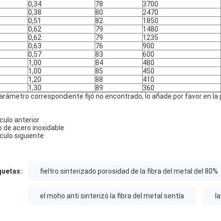
0,34
78
3700
0,38
80
2470
0,51
82
1850
0,62
79
1480
0,62
79
1235
0,63
76
900
0,57
83
600
1,00
84
480
1,00
85
450
1,20
88
410
0
1,30
89
360
parámetro correspondiente fijó no encontrado, lo añade por favor en la p
ículo anterior
 de acero inoxidable
ículo siguiente
quetas:
fieltro sinterizado porosidad de la fibra del metal del 80%
el moho anti sinterizó la fibra del metal sentía
la