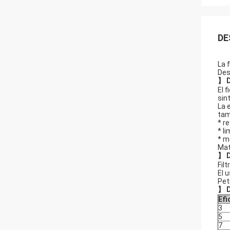
DE
La 
Des
】 D
El 
sin
La 
tam
* r
* l
* m
Mat
】 D
Filt
El 
Pet
】 D
Efi
3
5
7