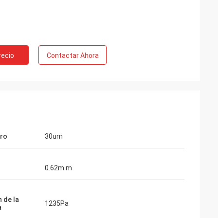
recio
Contactar Ahora
ro
30um
o
0.62m m
 de la
1235Pa
a