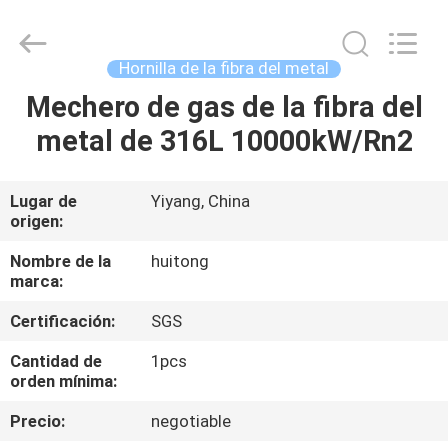
Hunan
Huitong
Advanced
Materials
Co.,
Hornilla de la fibra del metal
Ltd..
All
Rights
Mechero de gas de la fibra del
HOGAR
Reserved.
metal de 316L 10000kW/Rn2
PRODUCTOS
Lugar de
Yiyang, China
origen:
VÍDEOS
Nombre de la
huitong
marca:
DEMOSTRACIÓN
Certificación:
SGS
DE
VR
Cantidad de
1pcs
orden mínima:
Precio:
negotiable
SOBRE