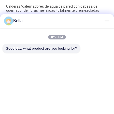
Calderas/calentadores de agua de pared con cabeza de
quemador de fibras metálicas totalmente premezcladas
Bella
Quemador de fibra de metal personalizado con combustión
infrarroja de 800kw/m2 y garantía de 3 años para aplicaciones
de calderas de gas
8:56 PM
Tipo cilíndrico o plano - Quemador de fibra metálica de llama
azul w1500/240-st/c1200/340-ult
Good day, what product are you looking for?
Categorías Populares
Todos
Fibra Sinterizada 
Fibra Del Acero 
Del Metal
Inoxidable
Fibra Del Titanio
Fibra De Níquel
Fibra De Cobre
Fibra Corta