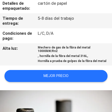
NOSOTROS
Detalles de
cartón de papel
empaquetado:
VIAJE
Tiempo de
5-8 días del trabajo
entrega:
DE
Condiciones de
L/C, D/A
LA
pago:
FÁBRICA
Alta luz:
Mechero de gas de la fibra del metal
10000kW/Rn2
,
,
hornilla de la fibra del metal 316L
CONTROL
Hornilla a prueba de golpes de la fibra del metal
DE
MEJOR PRECIO
CALIDAD
ÉNTRENOS
EN
CONTACTO